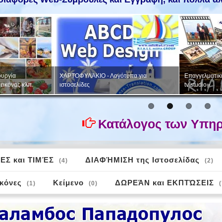
υργία
ΧΑΡΤΟΦΥΛΆΚΙΟ - Λογότυπα για
Επαγγελματική
εικόνας κλπ.
ιστοσελίδες
tv studio»
Κατάλογος των Υπηρ
ΕΣ και ΤΙΜΈΣ
ΔΙΑΦΉΜΙΣΗ της Ιστοσελίδας
(4)
(2)
ικόνες
Κείμενο
ΔΩΡΕΆΝ και ΕΚΠΤΏΣΕΙΣ
(1)
(0)