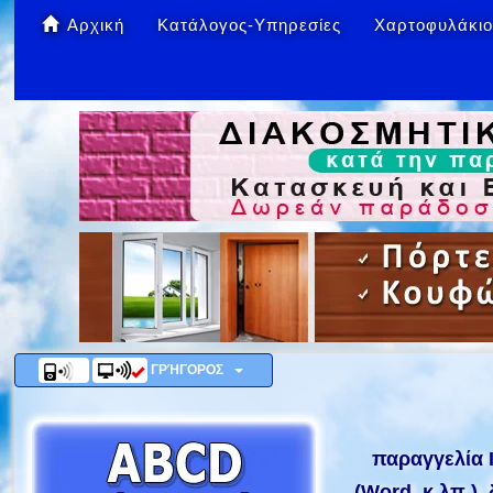
Αρχική
Κατάλογος-Υπηρεσίες
Χαρτοφυλάκι
ΓΡΉΓΟΡΟΣ
παραγγελία 
(Word, κ.λπ.)