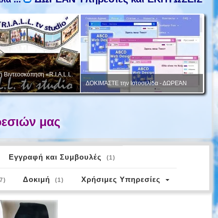
 Βιντεοσκόπηση «R.I.A.L.L.
Δια
ΔΟΚΙΜΆΣΤΕ την Ιστοσελίδα - ΔΩΡΕΆΝ
λογ
εσιών μας
Εγγραφή και Συμβουλές
(1)
Δοκιμή
Χρήσιμες Υπηρεσίες
(7)
(1)