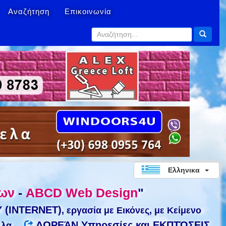
Αναζήτηση
Επικοινωνία
Ελληνικα
δων
-
ABCD Web Design
"
 (INTERNET)
, εργασία με Εικόνες, με Κείμενο
ΔΩΡΕΆΝ Υπηρεσίες και ΕΚΠΤΏΣΕΙΣ
λα ...