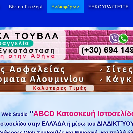
ο
Βίντεο-Γκαλερί
Ενδιαφέρων
ΞΕΚΟΥΡΑΣΤΕΊΤΕ
"
ABCD Κατασκευή Ιστοσελί
Web Studio
ΕΛΛΆΔΑ
ΔΙΑΔΙΚΤΎΟΥ
Ιστοσελίδα στην
ή μέσω του
, διάφορες Web-Συμβουλές και Εγγραφή, και πολλά άλ