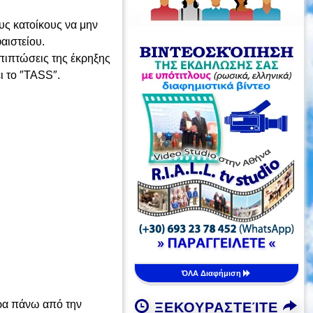
υς κατοίκους να μην
αιστείου.
επιπτώσεις της έκρηξης
ι το ″TASS″.
ΌΛΑ Διαφήμιση
τρα πάνω από την
ΞΕΚΟΥΡΑΣΤΕΊΤΕ