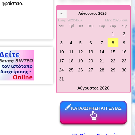
 ηφαίστειο.
<
Αύγουστος 2026
Ελάχ: 2022-Ιούλ.
Μέγ: 2023-Ιούλ.
Δευ
Τρί
Τετ
Πέμ
Παρ
Σάβ
Κυρ
1
2
3
4
5
6
7
8
9
10
11
12
13
14
15
16
17
18
19
20
21
22
23
24
25
26
27
28
29
30
31
Αύγουστος 2026
ΚΑΤΑΧΏΡΗΣΗ ΑΓΓΕΛΊΑΣ