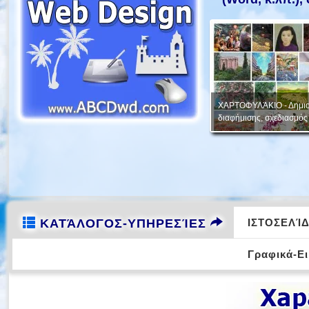
ΧΑΡΤΟΦΥΛΆΚΙΟ - Δημιο
ΙΣ
ΔΩΡΕΑΝ Υπηρεσίες, Συμβουλές
διαφήμισης, σχεδιασμός 
ΚΑΤΆΛΟΓΟΣ-ΥΠΗΡΕΣΊΕΣ
ΙΣΤΟΣΕΛΊΔ
Γραφικά-Ε