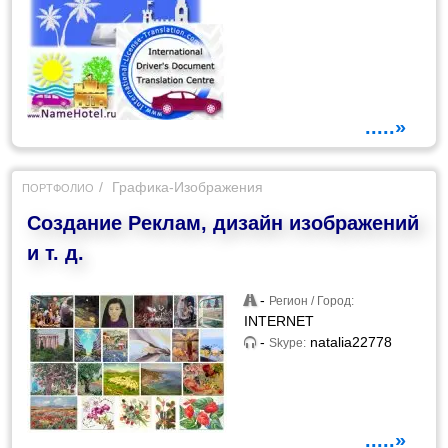
.....»
Графика-Изображения
ПОРТФОЛИО
Создание Реклам, дизайн изображений
и т. д.
-
Регион / Город:
INTERNET
-
natalia22778
Skype:
.....»