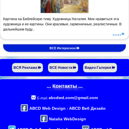
Картина на Библейскую тему. Художница Наталия. Мне нравиться эта
художница и ее картины. Они красивые, гармоничные, реалистичные. В
дальнейшем буду...
.....»
ВСЕ Интересное
ВСЯ Реклама
ВСЕ Новости
Видео-Галерея
... Контакты ...
abcdwd.com@gmail.com
E-mail:
ABCD Web Design - ABCD Веб Дизайн
Natalia WebDesign