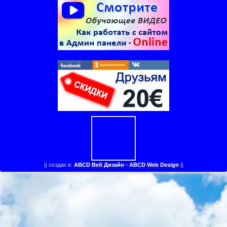
||
создан в:
ABCD Веб Дизайн - ABCD Web Design
||