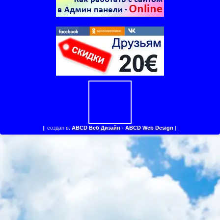
||
создан в:
ABCD Веб Дизайн - ABCD Web Design
||