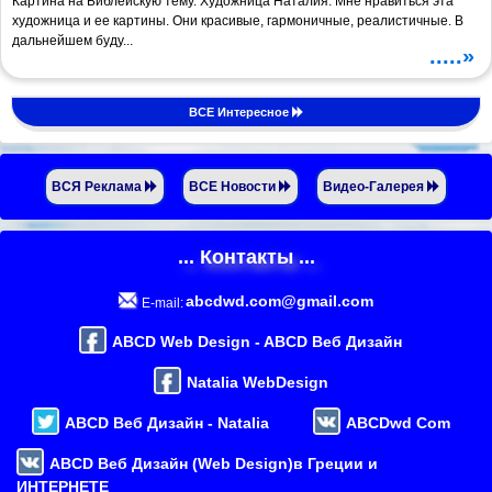
Картина на Библейскую тему. Художница Наталия. Мне нравиться эта
художница и ее картины. Они красивые, гармоничные, реалистичные. В
дальнейшем буду...
.....»
ВСЕ Интересное
ВСЯ Реклама
ВСЕ Новости
Видео-Галерея
... Контакты ...
abcdwd.com@gmail.com
E-mail:
ABCD Web Design - ABCD Веб Дизайн
Natalia WebDesign
ABCD Веб Дизайн - Natalia
ABCDwd Com
ABCD Веб Дизайн (Web Design)в Греции и
ИНТЕРНЕТЕ